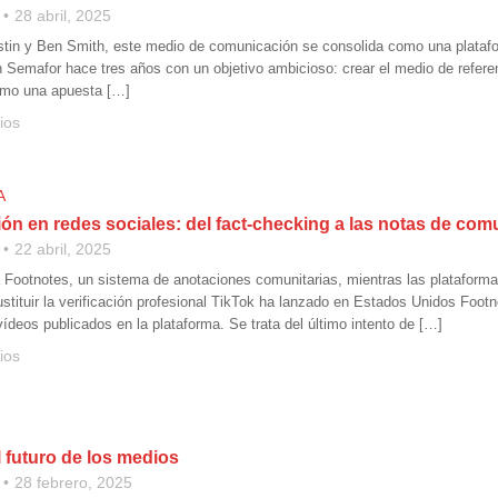
28 abril, 2025
tin y Ben Smith, este medio de comunicación se consolida como una platafor
 Semafor hace tres años con un objetivo ambicioso: crear el medio de referen
omo una apuesta […]
ios
A
ón en redes sociales: del fact-checking a las notas de co
22 abril, 2025
 Footnotes, un sistema de anotaciones comunitarias, mientras las platafor
ustituir la verificación profesional TikTok ha lanzado en Estados Unidos Foot
ídeos publicados en la plataforma. Se trata del último intento de […]
ios
 futuro de los medios
28 febrero, 2025