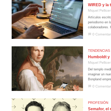
WIRED y la t
Miquel Pellicer
Artículos escrit
periodismo en l
colaboradores.
0 Comentar
chat_bubble
TENDENCIAS
Humboldt y 
Miquel Pellicer
Del templo medi
imaginar un nue
Bonpland empre
0 Comentar
chat_bubble
PROFESIÓN
Semafor, el