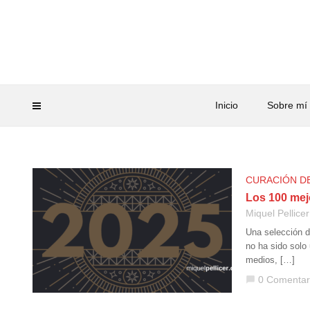
Inicio
Sobre mí
CURACIÓN D
Los 100 mej
Miquel Pellicer
Una selección d
no ha sido solo 
medios, […]
0 Comentar
chat_bubble