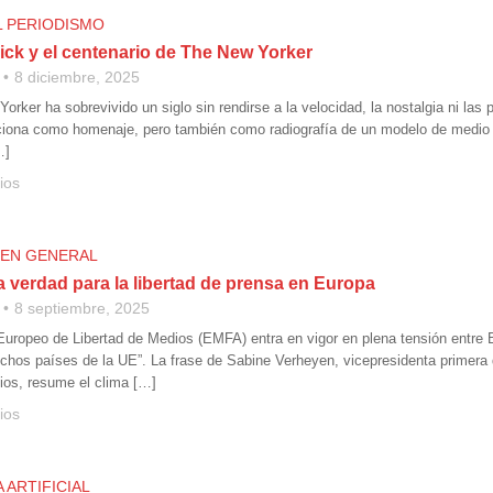
L PERIODISMO
ck y el centenario de The New Yorker
8 diciembre, 2025
ker ha sobrevivido un siglo sin rendirse a la velocidad, la nostalgia ni las 
iona como homenaje, pero también como radiografía de un modelo de medio 
…]
ios
 EN GENERAL
a verdad para la libertad de prensa en Europa
8 septiembre, 2025
uropeo de Libertad de Medios (EMFA) entra en vigor en plena tensión entre B
os países de la UE”. La frase de Sabine Verheyen, vicepresidenta primera
ios, resume el clima […]
ios
 ARTIFICIAL