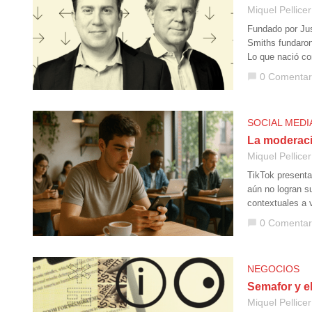
Miquel Pellicer
Fundado por Jus
Smiths fundaron
Lo que nació c
0 Comentar
chat_bubble
SOCIAL MEDI
La moderaci
Miquel Pellicer
TikTok presenta
aún no logran s
contextuales a v
0 Comentar
chat_bubble
NEGOCIOS
Semafor y el
Miquel Pellicer