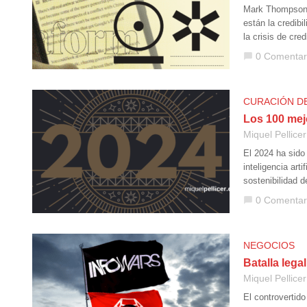
Mark Thompson, 
están la credibi
la crisis de cred
0 Comentar
chat_bubble
CURACIÓN D
Los 100 mej
Miquel Pellicer
El 2024 ha sido
inteligencia art
sostenibilidad 
0 Comentar
chat_bubble
NEGOCIOS
Batalla lega
Miquel Pellicer
El controvertid