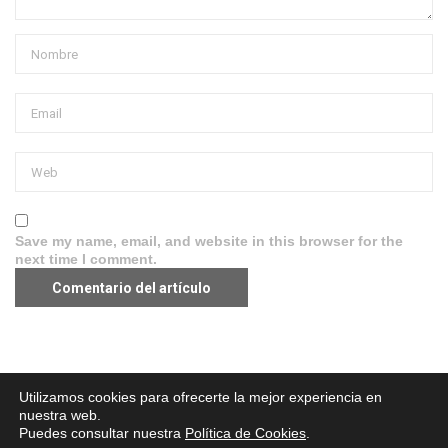
Save my name, email, and website in this browser for the
next time I comment.
Aviso legal
·
Política de Privacidad
·
Política de Cookies
Utilizamos cookies para ofrecerte la mejor experiencia en
nuestra web.
Puedes consultar nuestra
Política de Cookies
.