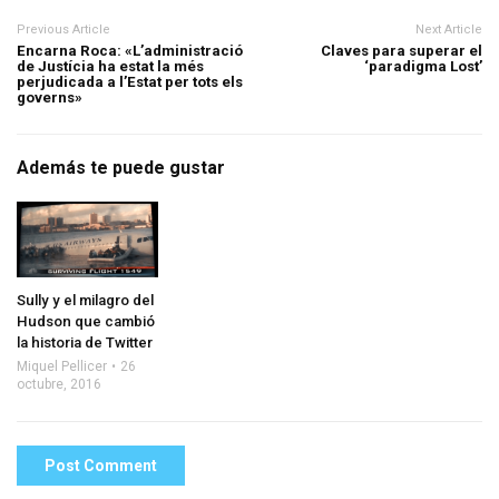
Previous Article
Next Article
Encarna Roca: «L’administració
Claves para superar el
de Justícia ha estat la més
‘paradigma Lost’
perjudicada a l’Estat per tots els
governs»
Además te puede gustar
Sully y el milagro del
Hudson que cambió
la historia de Twitter
Miquel Pellicer
26
octubre, 2016
Post Comment