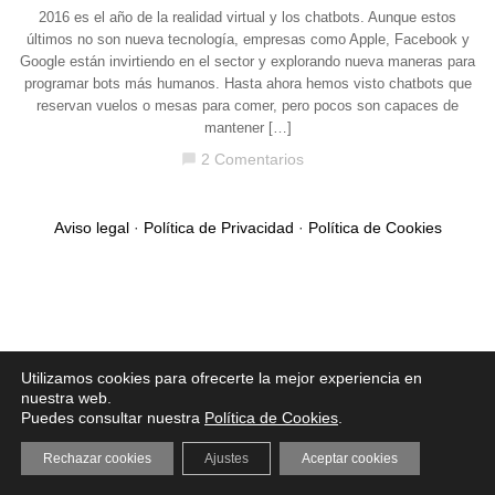
2016 es el año de la realidad virtual y los chatbots. Aunque estos
últimos no son nueva tecnología, empresas como Apple, Facebook y
Google están invirtiendo en el sector y explorando nueva maneras para
programar bots más humanos. Hasta ahora hemos visto chatbots que
reservan vuelos o mesas para comer, pero pocos son capaces de
mantener […]
2 Comentarios
chat_bubble
Aviso legal
·
Política de Privacidad
·
Política de Cookies
Utilizamos cookies para ofrecerte la mejor experiencia en
nuestra web.
Puedes consultar nuestra
Política de Cookies
.
Rechazar cookies
Ajustes
Aceptar cookies