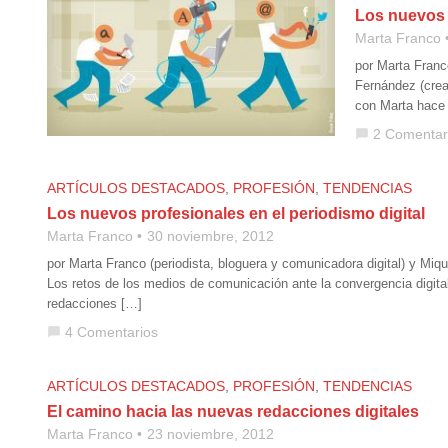
Los nuevos p
Marta Franco
por Marta Franco
Fernández (creat
con Marta hace 
2 Comentar
chat_bubble
ARTÍCULOS DESTACADOS
,
PROFESIÓN
,
TENDENCIAS
Los nuevos profesionales en el periodismo digital
Marta Franco
30 noviembre, 2012
por Marta Franco (periodista, bloguera y comunicadora digital) y Mique
Los retos de los medios de comunicación ante la convergencia digital
redacciones […]
4 Comentarios
chat_bubble
ARTÍCULOS DESTACADOS
,
PROFESIÓN
,
TENDENCIAS
El camino hacia las nuevas redacciones digitales
Marta Franco
23 noviembre, 2012