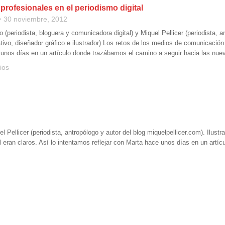
rofesionales en el periodismo digital
30 noviembre, 2012
 (periodista, bloguera y comunicadora digital) y Miquel Pellicer (periodista, a
ivo, diseñador gráfico e ilustrador) Los retos de los medios de comunicación a
unos días en un artículo donde trazábamos el camino a seguir hacia las nue
ios
l Pellicer (periodista, antropólogo y autor del blog miquelpellicer.com). Ilustr
 eran claros. Así lo intentamos reflejar con Marta hace unos días en un artí