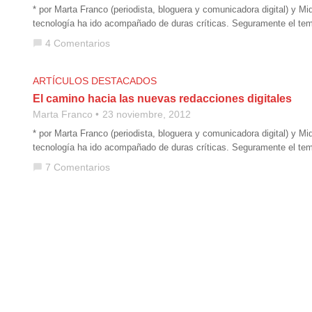
* por Marta Franco (periodista, bloguera y comunicadora digital) y Miq
tecnología ha ido acompañado de duras críticas. Seguramente el temo
4 Comentarios
chat_bubble
ARTÍCULOS DESTACADOS
El camino hacia las nuevas redacciones digitales
Marta Franco
23 noviembre, 2012
* por Marta Franco (periodista, bloguera y comunicadora digital) y Miq
tecnología ha ido acompañado de duras críticas. Seguramente el temo
7 Comentarios
chat_bubble