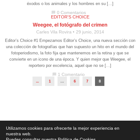
éxodos o los animales y los hombres en su […]
0 Comentarios
chat_bubble
EDITOR'S CHOICE
Weegee, el fotógrafo del crimen
Carles Vila Rovira
29 junio, 2014
Editor’s Choice #1 Empezamos Editor’s Choice, una nueva sección con
una colección de fotografías que han supuesto un hito en el mundo del
fotoperiodismo, la foto fija que mantenemos en la retina y que se
convierte en un icono de una época. Y quien mejor que Weegee, el
reportero por excelencia, aquel que no se […]
1 Comentario
chat_bubble
...
1
…
6
7
8
Aviso legal
·
Política de Privacidad
·
Política de Cookies
Utilizamos cookies para ofrecerte la mejor experiencia en
nuestra web.
Puedes consultar nuestra
Política de Cookies
.