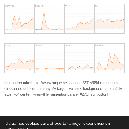
[su_button url=»https://www.miquelpellicer.com/2015/09/herramientas-
elecciones-del-27s-catalunya/» target=»blank» background=»#efaa2d»
size=»6″ center=»yes»]Herramientas para el #27S[/su_button]
Aviso legal
·
Política de Privacidad
·
Política de Cookies
Utilizamos cookies para ofrecerte la mejor experiencia en
nuestra web.