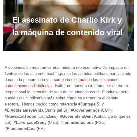
El asesinato de Charlie Kirk y
la máquina de contenido viral
A continuación mostramos una muestra representativa del impacto en
Twitter
de los diferents hashtags que los partidos políticos han lanzado
durante la precampaña y la
campaña electoral de las elecciones
autonómicas en Catalunya
. Twitter no muestra directamente de forma
proporcional la intención de voto de los ciudadanos de Catalunya pero
puede ser un indicativo más sobre cómo se estructura el debate
electoral. Hemos cogido como referencia
#JuntspelSi
y
#ElVotdelamevaVida
(Junts pel Sí);
#Governemnos
(CUP);
#NuevaCatTodos
(Ciutadans);
#GoverndelaGent
(Catalunya sí que es
pot);
#LaForçadelSeny
(Unió);
#TenimSolucions
(PSC);
#PlantemosCara
(PP).