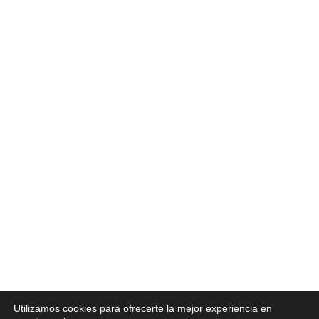
Aviso legal
·
Política de Privacidad
·
Política de Cookies
Utilizamos cookies para ofrecerte la mejor experiencia en