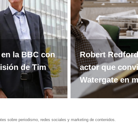
s en la BBC con
Robert Redford,
misión de Tim
actor que convi
Watergate en m
ntes sobre periodismo, redes sociales y marketing de contenidos.