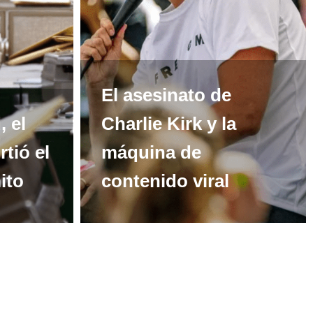
El asesinato de
 el
Charlie Kirk y la
rtió el
máquina de
ito
contenido viral