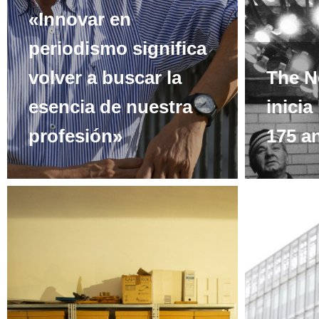
«Innovar en
periodismo significa
volver a buscar la
The N
esencia de nuestra
inicia
profesión»
175 an