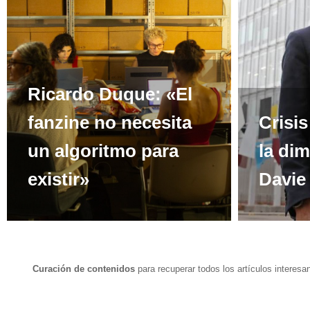
Ricardo Duque: «El
fanzine no necesita
Crisi
un algoritmo para
la di
existir»
Davie
Curación de contenidos
para recuperar todos los artículos interesa