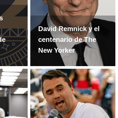
s
David Remnick y el
de
centenario de The
New Yorker