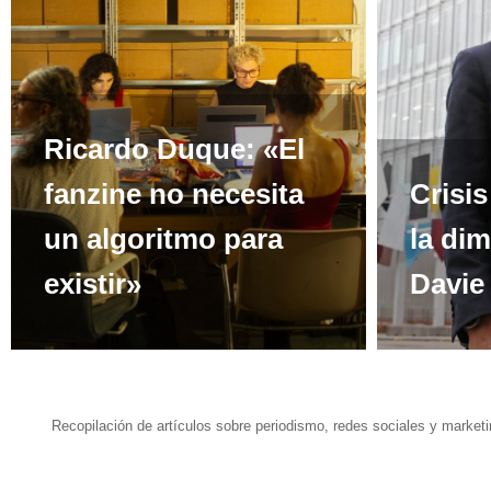
Ricardo Duque: «El
fanzine no necesita
Crisi
un algoritmo para
la di
existir»
Davie
Recopilación de artículos sobre periodismo, redes sociales y marketi