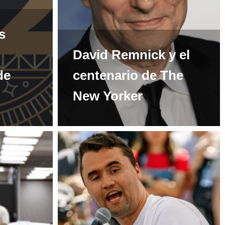
s
David Remnick y el
de
centenario de The
New Yorker