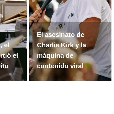
El asesinato de
 el
Charlie Kirk y la
rtió el
máquina de
ito
contenido viral