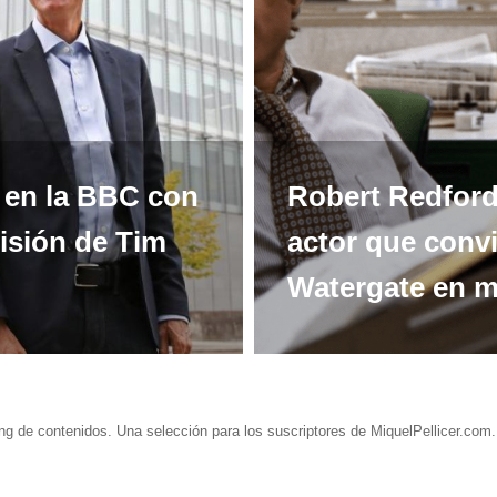
s en la BBC con
Robert Redford,
misión de Tim
actor que convi
Watergate en m
ng de contenidos. Una selección para los suscriptores de MiquelPellicer.com.