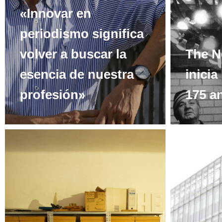
«Innovar en
periodismo significa
volver a buscar la
The N
esencia de nuestra
inicia
profesión»
175 an