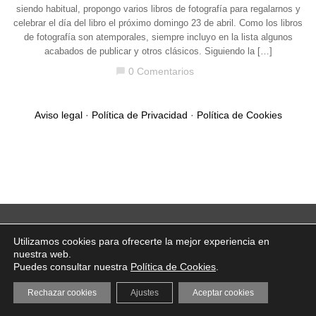
siendo habitual, propongo varios libros de fotografía para regalarnos y
celebrar el día del libro el próximo domingo 23 de abril. Como los libros
de fotografía son atemporales, siempre incluyo en la lista algunos
acabados de publicar y otros clásicos. Siguiendo la […]
0 Comentarios
chat_bubble
Aviso legal
·
Política de Privacidad
·
Política de Cookies
Utilizamos cookies para ofrecerte la mejor experiencia en
nuestra web.
Puedes consultar nuestra
Política de Cookies
.
Rechazar cookies
Ajustes
Aceptar cookies