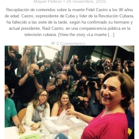
Miquel Pellicer
26 noviembre, 2016
Recopilación de contenidos sobre la muerte Fidel Castro a los 90 años
de edad. Castro, expresidente de Cuba y líder de la Revolución Cubana,
ha fallecido a las siete de la tarde, según ha confirmado su hermano y
actual presidente, Raúl Castro, en una comparecencia pública en la
televisión cubana. [View the story «La muerte […]
0 Comentarios
chat_bubble