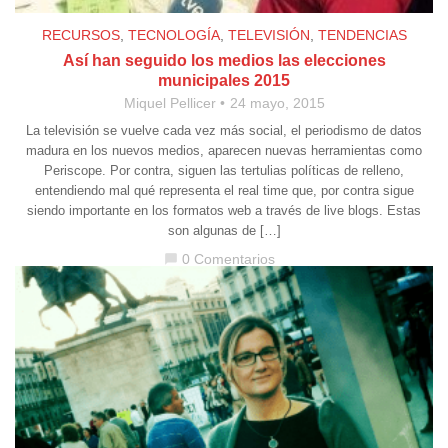
RECURSOS
,
TECNOLOGÍA
,
TELEVISIÓN
,
TENDENCIAS
Así han seguido los medios las elecciones
municipales 2015
Miquel Pellicer
24 mayo, 2015
La televisión se vuelve cada vez más social, el periodismo de datos
madura en los nuevos medios, aparecen nuevas herramientas como
Periscope. Por contra, siguen las tertulias políticas de relleno,
entendiendo mal qué representa el real time que, por contra sigue
siendo importante en los formatos web a través de live blogs. Estas
son algunas de […]
0 Comentarios
chat_bubble