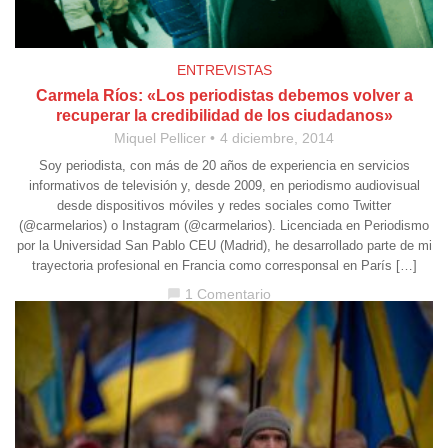
ENTREVISTAS
Carmela Ríos: «Los periodistas debemos volver a
recuperar la credibilidad de los ciudadanos»
Miquel Pellicer
4 diciembre, 2014
Soy periodista, con más de 20 años de experiencia en servicios
informativos de televisión y, desde 2009, en periodismo audiovisual
desde dispositivos móviles y redes sociales como Twitter
(@carmelarios) o Instagram (@carmelarios). Licenciada en Periodismo
por la Universidad San Pablo CEU (Madrid), he desarrollado parte de mi
trayectoria profesional en Francia como corresponsal en París […]
1 Comentario
chat_bubble