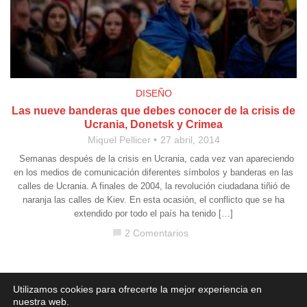
DISEÑO
Las nueve banderas que debes conocer de la crisis de
Ucrania, Donetsk y Crimea
Miquel Pellicer
27 abril, 2014
Semanas después de la crisis en Ucrania, cada vez van apareciendo
en los medios de comunicación diferentes símbolos y banderas en las
calles de Ucrania. A finales de 2004, la revolución ciudadana tiñió de
naranja las calles de Kiev. En esta ocasión, el conflicto que se ha
extendido por todo el país ha tenido […]
2 Comentarios
chat_bubble
Aviso legal
·
Política de Privacidad
·
Política de Cookies
Utilizamos cookies para ofrecerte la mejor experiencia en
nuestra web.