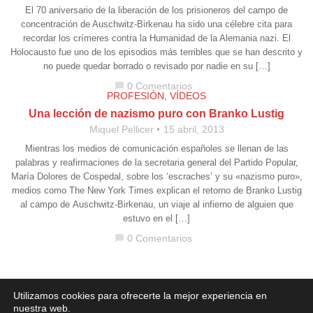
El 70 aniversario de la liberación de los prisioneros del campo de
concentración de Auschwitz-Birkenau ha sido una célebre cita para
recordar los crímeres contra la Humanidad de la Alemania nazi. El
Holocausto fue uno de los episodios más terribles que se han descrito y
no puede quedar borrado o revisado por nadie en su […]
0 Comentarios
chat_bubble
PROFESIÓN
,
VÍDEOS
Una lección de nazismo puro con Branko Lustig
Miquel Pellicer
15 abril, 2013
Mientras los medios de comunicación españoles se llenan de las
palabras y reafirmaciones de la secretaria general del Partido Popular,
María Dolores de Cospedal, sobre los ‘escraches’ y su «nazismo puro»,
medios como The New York Times explican el retorno de Branko Lustig
al campo de Auschwitz-Birkenau, un viaje al infierno de alguien que
estuvo en el […]
0 Comentarios
chat_bubble
Aviso legal
·
Política de Privacidad
·
Política de Cookies
Utilizamos cookies para ofrecerte la mejor experiencia en
nuestra web.