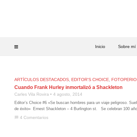
Inicio
Sobre mí
ARTÍCULOS DESTACADOS
,
EDITOR'S CHOICE
,
FOTOPERIO
Cuando Frank Hurley inmortalizó a Shackleton
Carles Vila Rovira
4 agosto, 2014
Editor’s Choice #6 «Se buscan hombres para un viaje peligroso. Sue
de éxito» Ernest Shackleton – 4 Burlington st. Se celebran 100 año
4 Comentarios
chat_bubble