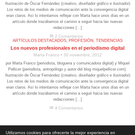
Ilustración de Óscar Fernández (creativo, diseñador gráfico e ilustrador)
Los retos de los medios de comunicación ante la convergencia digital
eran claros. Así lo intentamos reflejar con Marta hace unos días en un
artículo donde trazábamos el camino a seguir hacia las nuevas
redacciones […]
2 Comentarios
chat_bubble
ARTÍCULOS DESTACADOS
,
PROFESIÓN
,
TENDENCIAS
Los nuevos profesionales en el periodismo digital
Marta Franco
30 noviembre, 2012
por Marta Franco (periodista, bloguera y comunicadora digital) y Miquel
Pellicer (periodista, antropólogo y autor del blog miquelpellicer.com).
Ilustración de Óscar Fernández (creativo, diseñador gráfico e ilustrador)
Los retos de los medios de comunicación ante la convergencia digital
eran claros. Así lo intentamos reflejar con Marta hace unos días en un
artículo donde trazábamos el camino a seguir hacia las nuevas
redacciones […]
4 Comentarios
chat_bubble
Aviso legal
·
Política de Privacidad
·
Política de Cookies
Utilizamos cookies para ofrecerte la mejor experiencia en