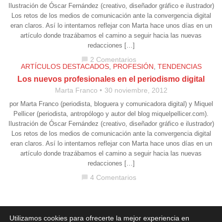
Ilustración de Óscar Fernández (creativo, diseñador gráfico e ilustrador)
Los retos de los medios de comunicación ante la convergencia digital
eran claros. Así lo intentamos reflejar con Marta hace unos días en un
artículo donde trazábamos el camino a seguir hacia las nuevas
redacciones […]
2 Comentarios
chat_bubble
ARTÍCULOS DESTACADOS
,
PROFESIÓN
,
TENDENCIAS
Los nuevos profesionales en el periodismo digital
Marta Franco
30 noviembre, 2012
por Marta Franco (periodista, bloguera y comunicadora digital) y Miquel
Pellicer (periodista, antropólogo y autor del blog miquelpellicer.com).
Ilustración de Óscar Fernández (creativo, diseñador gráfico e ilustrador)
Los retos de los medios de comunicación ante la convergencia digital
eran claros. Así lo intentamos reflejar con Marta hace unos días en un
artículo donde trazábamos el camino a seguir hacia las nuevas
redacciones […]
4 Comentarios
chat_bubble
Aviso legal
·
Política de Privacidad
·
Política de Cookies
Utilizamos cookies para ofrecerte la mejor experiencia en