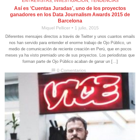
ENTREVISTAS
,
INVESTIGACIÓN
,
TENDENCIAS
Así es ‘Cuentas Juradas’, uno de los proyectos
ganadores en los Data Journalism Awards 2015 de
Barcelona
Miquel Pellicer
1 julio, 2015
Diferentes mensajes directos a través de Twitter y unos cuantos emails
nos han servido para entender el enorme trabajo de Ojo Público, un
medio de comunicación de reciente creación en Perú, que en pocos
meses ya ha visto premiado uno de sus proyectos. Los periodistas que
forman parte de Ojo Público acaban de ganar un […]
0 Comentarios
chat_bubble