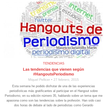
0 Comentarios
chat_bubble
TENDENCIAS
Las tendencias que vienen según
#HangoutsPeriodismo
Miquel Pellicer
27 febrero, 2015
Esta semana he podido disfrutar de una de las experiencias
periodísticas más gratificantes al participar en el Hangout sobre
Periodismo, en su edición número 35, hablando sobre un tema que me
apasiona como son las tendencias sobre la profesión. Han sido casi
dos horas de debate al lado de periodistas como Gerardo