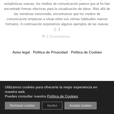
estadísticas nuevas, los medios de comunicación parece que al fin han
encontrado formas efectivas para la visualización de datos. Más allá de
las narrativas transmedia, encontramos que los medios de
comunicación empiezan a situar entre sus rutinas habituales nuevos
formatos. A continuación exponemos algunos ejemplos de las nuevas
[…]
2 Comentarios
chat_bubble
Aviso legal
·
Política de Privacidad
·
Política de Cookies
Utilizamos cookies para ofrecerte la mejor experiencia en
nuestra web.
Puedes consultar nuestra
Política de Cookies
.
Rechazar cookies
Ajustes
Aceptar cookies