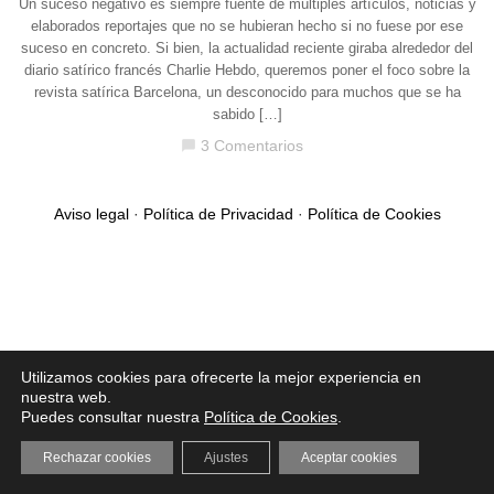
Un suceso negativo es siempre fuente de múltiples artículos, noticias y
elaborados reportajes que no se hubieran hecho si no fuese por ese
suceso en concreto. Si bien, la actualidad reciente giraba alrededor del
diario satírico francés Charlie Hebdo, queremos poner el foco sobre la
revista satírica Barcelona, un desconocido para muchos que se ha
sabido […]
3 Comentarios
chat_bubble
Aviso legal
·
Política de Privacidad
·
Política de Cookies
Utilizamos cookies para ofrecerte la mejor experiencia en
nuestra web.
Puedes consultar nuestra
Política de Cookies
.
Rechazar cookies
Ajustes
Aceptar cookies