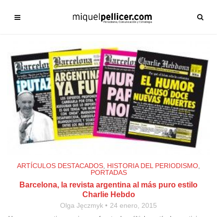
ARTÍCULOS DESTACADOS
,
HISTORIA DEL PERIODISMO
,
PORTADAS
Barcelona, la revista argentina al más puro estilo
Charlie Hebdo
Olga Jęczmyk
24 enero, 2015