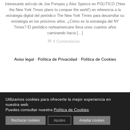
Interesante artículo de Joe Pompeo y Alex Spence en POLITICO (‘How
the New York Times plans to conquer the world’) en referencia a la
estrategia digital del periódico The New York Times para desarrollar su
estrategia en los próximos años. ¿Cómo es la estrategia del NY
Times? El periódico norteamericano lleva unos cuantos años
caminando hacia […]
4 Comentarios
chat_bubble
Aviso legal
·
Política de Privacidad
·
Política de Cookies
Utilizamos cookies para ofrecerte la mejor experiencia en
nuestra web.
Puedes consultar nuestra
Política de Cookies
.
Rechazar cookies
Ajustes
Aceptar cookies