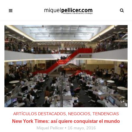
ARTÍCULOS DESTACADOS
,
NEGOCIOS
,
TENDENCIAS
New York Times: así quiere conquistar el mundo
Miquel Pellicer
16 mayo, 2016