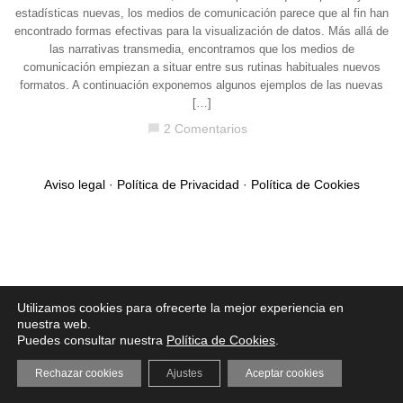
estadísticas nuevas, los medios de comunicación parece que al fin han
encontrado formas efectivas para la visualización de datos. Más allá de
las narrativas transmedia, encontramos que los medios de
comunicación empiezan a situar entre sus rutinas habituales nuevos
formatos. A continuación exponemos algunos ejemplos de las nuevas
[…]
2 Comentarios
chat_bubble
Aviso legal
·
Política de Privacidad
·
Política de Cookies
Utilizamos cookies para ofrecerte la mejor experiencia en
nuestra web.
Puedes consultar nuestra
Política de Cookies
.
Rechazar cookies
Ajustes
Aceptar cookies