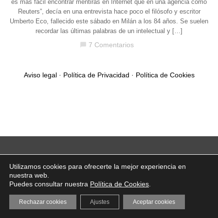
es más fácil encontrar mentiras en Internet que en una agencia como
Reuters”, decía en una entrevista hace poco el filósofo y escritor
Umberto Eco, fallecido este sábado en Milán a los 84 años. Se suelen
recordar las últimas palabras de un intelectual y […]
7 Comentarios
chat_bubble
Aviso legal
·
Política de Privacidad
·
Política de Cookies
Utilizamos cookies para ofrecerte la mejor experiencia en
nuestra web.
Puedes consultar nuestra
Política de Cookies
.
Rechazar cookies
Ajustes
Aceptar cookies