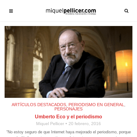
ARTÍCULOS DESTACADOS
,
PERIODISMO EN GENERAL
,
PERSONAJES
Umberto Eco y el periodismo
Miquel Pellicer
20 febrero, 2016
“No estoy seguro de que Internet haya mejorado el periodismo, porque