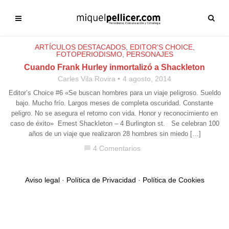
ARTÍCULOS DESTACADOS
,
EDITOR'S CHOICE
,
FOTOPERIODISMO
,
PERSONAJES
Cuando Frank Hurley inmortalizó a Shackleton
Carles Vila Rovira
4 agosto, 2014
Editor’s Choice #6 «Se buscan hombres para un viaje peligroso. Sueldo
bajo. Mucho frío. Largos meses de completa oscuridad. Constante
peligro. No se asegura el retorno con vida. Honor y reconocimiento en
caso de éxito» Ernest Shackleton – 4 Burlington st. Se celebran 100
años de un viaje que realizaron 28 hombres sin miedo […]
4 Comentarios
chat_bubble
Aviso legal
·
Política de Privacidad
·
Política de Cookies