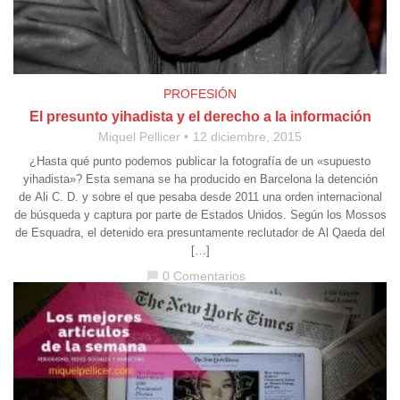
PROFESIÓN
El presunto yihadista y el derecho a la información
Miquel Pellicer
12 diciembre, 2015
¿Hasta qué punto podemos publicar la fotografía de un «supuesto
yihadista»? Esta semana se ha producido en Barcelona la detención
de Ali C. D. y sobre el que pesaba desde 2011 una orden internacional
de búsqueda y captura por parte de Estados Unidos. Según los Mossos
de Esquadra, el detenido era presuntamente reclutador de Al Qaeda del
[…]
0 Comentarios
chat_bubble