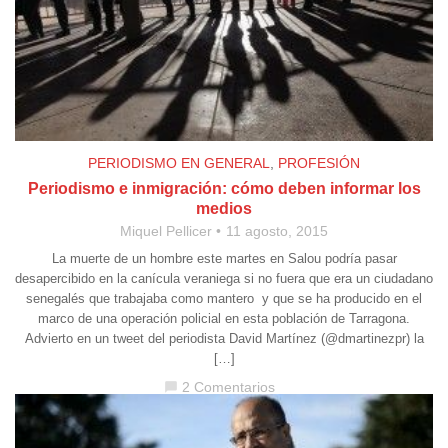
PERIODISMO EN GENERAL
,
PROFESIÓN
Periodismo e inmigración: cómo deben informar los
medios
Miquel Pellicer
11 agosto, 2015
La muerte de un hombre este martes en Salou podría pasar
desapercibido en la canícula veraniega si no fuera que era un ciudadano
senegalés que trabajaba como mantero y que se ha producido en el
marco de una operación policial en esta población de Tarragona.
Advierto en un tweet del periodista David Martínez (@dmartinezpr) la
[…]
2 Comentarios
chat_bubble