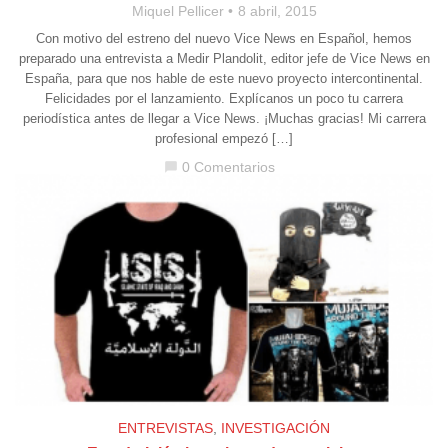
Miquel Pellicer
8 abril, 2015
Con motivo del estreno del nuevo Vice News en Español, hemos
preparado una entrevista a Medir Plandolit, editor jefe de Vice News en
España, para que nos hable de este nuevo proyecto intercontinental.
Felicidades por el lanzamiento. Explícanos un poco tu carrera
periodística antes de llegar a Vice News. ¡Muchas gracias! Mi carrera
profesional empezó […]
0 Comentarios
chat_bubble
ENTREVISTAS
,
INVESTIGACIÓN