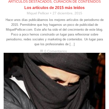
ARTÍCULOS DESTACADOS
,
CURACIÓN DE CONTENIDOS
Los artículos de 2015 más leídos
Miquel Pellicer
27 diciembre, 2015
Hace unos días publicábamos los mejores artículos de periodismo de
2015. Permitidme que hoy hagamos un poco de publicidad de
MiquelPellicer.com. Este año ha sido el del crecimiento de este blog.
Poco a poco hemos construido un lugar para reflexionar sobre
periodismo, redes sociales y marketing de contenidos. Un lugar para
que los profesionales de […]
0 Comentarios
chat_bubble