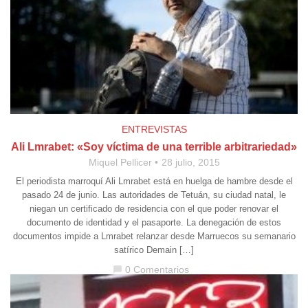
ENTREVISTAS
Ali Lmrabet: «Soy víctima de una terrible arbitrariedad»
Miquel Pellicer
28 julio, 2015
El periodista marroquí Ali Lmrabet está en huelga de hambre desde el
pasado 24 de junio. Las autoridades de Tetuán, su ciudad natal, le
niegan un certificado de residencia con el que poder renovar el
documento de identidad y el pasaporte. La denegación de estos
documentos impide a Lmrabet relanzar desde Marruecos su semanario
satírico Demain […]
0 Comentarios
chat_bubble