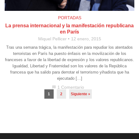
PORTADAS
La prensa internacional y la manifestación republicana
en París
Miquel Pellicer
12 enero, 2015
Tras una semana trágica, la manifestación para repudiar los atentados
terroristas en París ha puesto énfasis en la movilización de los
franceses a favor de la libertad de expresión y los valores republicanos.
Igualdad, Libertad y Fraternidad son los valores de la República
francesa que ha salido para derrotar el terrorismo yihadista que ha
ejecutado […]
1 Comentario
chat_bubble
1
2
Siguiente »
Aviso legal
·
Política de Privacidad
·
Política de Cookies