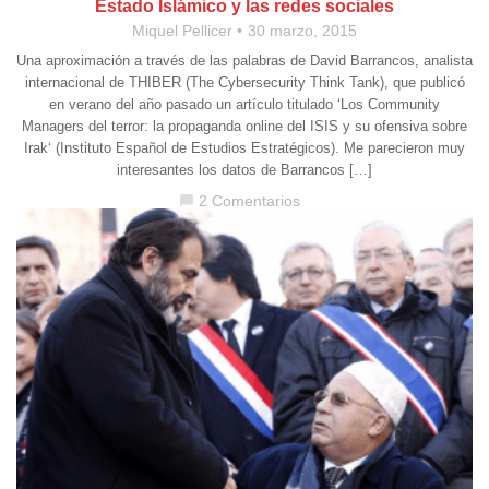
Estado Islámico y las redes sociales
Miquel Pellicer
30 marzo, 2015
Una aproximación a través de las palabras de David Barrancos, analista
internacional de THIBER (The Cybersecurity Think Tank), que publicó
en verano del año pasado un artículo titulado ‘Los Community
Managers del terror: la propaganda online del ISIS y su ofensiva sobre
Irak‘ (Instituto Español de Estudios Estratégicos). Me parecieron muy
interesantes los datos de Barrancos […]
2 Comentarios
chat_bubble