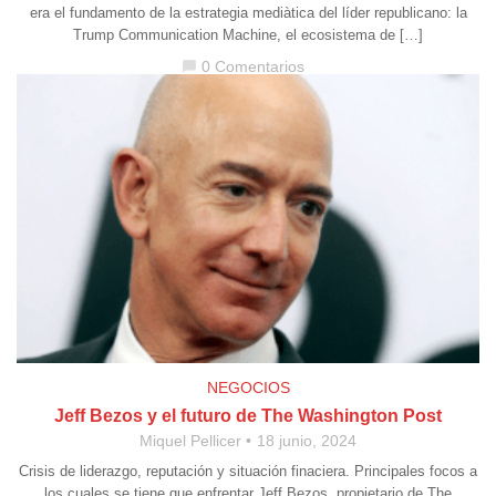
era el fundamento de la estrategia mediàtica del líder republicano: la
Trump Communication Machine, el ecosistema de […]
0 Comentarios
chat_bubble
NEGOCIOS
Jeff Bezos y el futuro de The Washington Post
Miquel Pellicer
18 junio, 2024
Crisis de liderazgo, reputación y situación finaciera. Principales focos a
los cuales se tiene que enfrentar Jeff Bezos, propietario de The