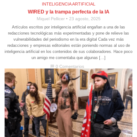
INTELIGENCIA ARTIFICIAL
WIRED y la trampa perfecta de la IA
Miquel Pellicer
23 agosto, 2025
Artículos escritos por inteligencia artificial engañan a una de las
redacciones tecnológicas más experimentadas y pone de relieve las
vulnerabilidades del periodismo en la era digital Cada vez más
redacciones y empresas editoriales están poniendo normas al uso de
inteligencia artificial en los contenidos de sus colaboradores. Hace poco
un amigo me comentaba que algunas […]
0 Comentarios
chat_bubble