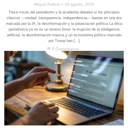
Miquel Pellicer
29 agosto, 2025
Trece voces del periodismo y la academia debaten si los principios
clásicos —verdad, transparencia, independencia— bastan en una era
marcada por la IA, la desinformación y la polarización política La ética
periodística ya no es un terreno firme: la irrupción de la inteligencia
artificial, la desinformación masiva y un ecosistema político marcado
por Trump han […]
0 Comentarios
chat_bubble