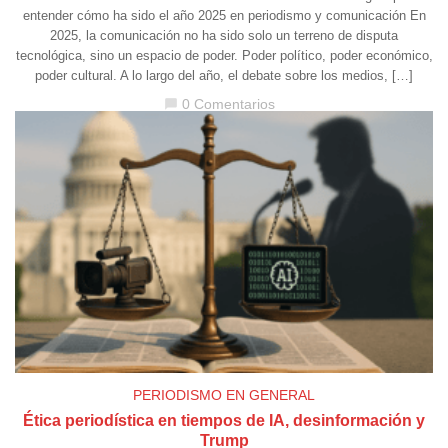
entender cómo ha sido el año 2025 en periodismo y comunicación En
2025, la comunicación no ha sido solo un terreno de disputa
tecnológica, sino un espacio de poder. Poder político, poder económico,
poder cultural. A lo largo del año, el debate sobre los medios, […]
0 Comentarios
chat_bubble
PERIODISMO EN GENERAL
Ética periodística en tiempos de IA, desinformación y
Trump