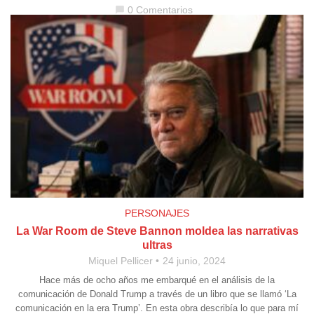
0 Comentarios
chat_bubble
PERSONAJES
La War Room de Steve Bannon moldea las narrativas
ultras
Miquel Pellicer
24 junio, 2024
Hace más de ocho años me embarqué en el análisis de la
comunicación de Donald Trump a través de un libro que se llamó ‘La
comunicación en la era Trump’. En esta obra describía lo que para mí