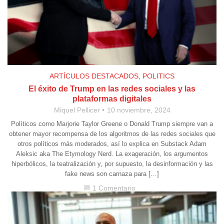
ARTÍCULOS DESTACADOS
,
POLITICS
El éxito de Trump en las redes sociales y las
plataformas digitales
Miquel Pellicer
10 noviembre, 2024
Políticos como Marjorie Taylor Greene o Donald Trump siempre van a
obtener mayor recompensa de los algoritmos de las redes sociales que
otros políticos más moderados, así lo explica en Substack Adam
Aleksic aka The Etymology Nerd. La exageración, los argumentos
hiperbólicos, la teatralización y, por supuesto, la desinformación y las
fake news son carnaza para […]
1 Comentario
chat_bubble