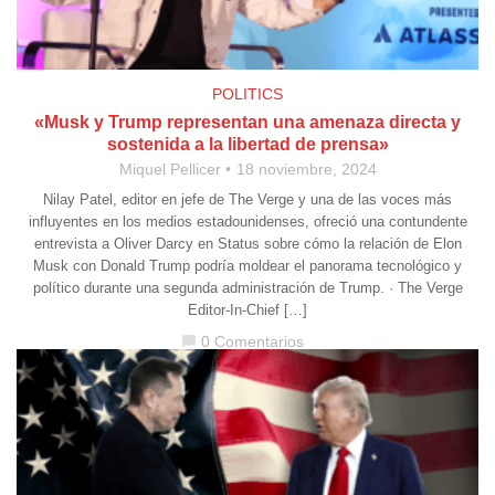
POLITICS
«Musk y Trump representan una amenaza directa y
sostenida a la libertad de prensa»
Miquel Pellicer
18 noviembre, 2024
Nilay Patel, editor en jefe de The Verge y una de las voces más
influyentes en los medios estadounidenses, ofreció una contundente
entrevista a Oliver Darcy en Status sobre cómo la relación de Elon
Musk con Donald Trump podría moldear el panorama tecnológico y
político durante una segunda administración de Trump. · The Verge
Editor-In-Chief […]
0 Comentarios
chat_bubble