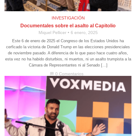
INVESTIGACIÓN
Documentales sobre el asalto al Capitolio
Miquel Pellicer
6 enero, 2025
Este 6 de enero de 2025 el Congreso de los Estados Unidos ha
cerficado la victoria de Donald Trump en las elecciones presidenciales
de noviembre pasado. A diferencia de lo que paso hace cuatro años,
esta vez no ha habido disturbios, ni muertos, ni un asalto trumpista a la
Cámara de Representantes ni al Senado […]
0 Comentarios
chat_bubble