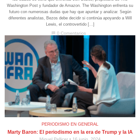
Washington Post y fundador de Amazon. The Washington enfrenta su
futuro con numerosas dudas que hay que apuntar y analizar. Según
diferentes analistas, Bezos debe decidir si continúa apoyando a Will
Lewis, el controvertido […]
0 Comentarios
chat_bubble
PERIODISMO EN GENERAL
Marty Baron: El periodismo en la era de Trump y la IA
Miquel Pellicer
16 junio, 2024