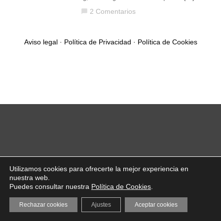
2 Comentarios
chat_bubble
Aviso legal
·
Política de Privacidad
·
Política de Cookies
Utilizamos cookies para ofrecerte la mejor experiencia en
nuestra web.
Puedes consultar nuestra
Política de Cookies
.
Rechazar cookies
Ajustes
Aceptar cookies