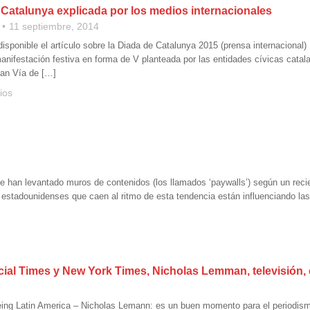
 Catalunya explicada por los medios internacionales
11 septiembre, 2014
 disponible el artículo sobre la Diada de Catalunya 2015 (prensa internacional
anifestación festiva en forma de V planteada por las entidades cívicas catal
ran Vía de […]
ios
e han levantado muros de contenidos (los llamados ‘paywalls’) según un reci
 estadounidenses que caen al ritmo de esta tendencia están influenciando las
ial Times y New York Times, Nicholas Lemman, televisión, el
ing Latin America – Nicholas Lemann: es un buen momento para el periodism