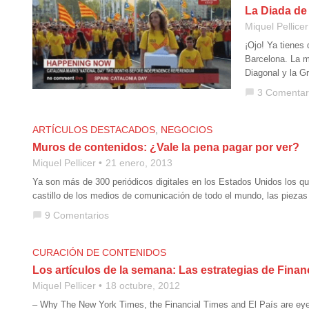
La Diada de
Miquel Pellicer
¡Ojo! Ya tienes
Barcelona. La m
Diagonal y la G
3 Comentar
chat_bubble
ARTÍCULOS DESTACADOS
,
NEGOCIOS
Muros de contenidos: ¿Vale la pena pagar por ver?
Miquel Pellicer
21 enero, 2013
Ya son más de 300 periódicos digitales en los Estados Unidos los qu
castillo de los medios de comunicación de todo el mundo, las piezas
9 Comentarios
chat_bubble
CURACIÓN DE CONTENIDOS
Los artículos de la semana: Las estrategias de Financ
Miquel Pellicer
18 octubre, 2012
– Why The New York Times, the Financial Times and El País are eye