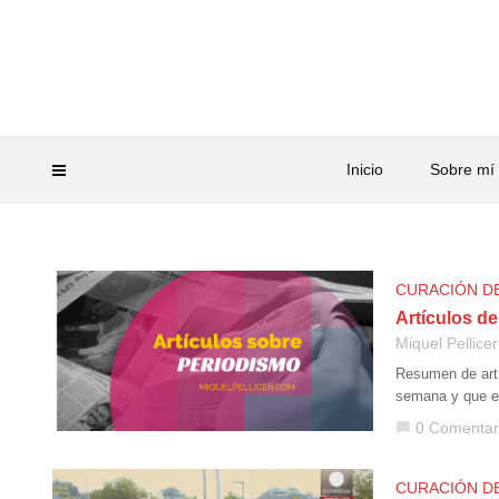
Inicio
Sobre mí
CURACIÓN D
Artículos de
Miquel Pellicer
Resumen de artí
semana y que es
0 Comentar
chat_bubble
CURACIÓN D