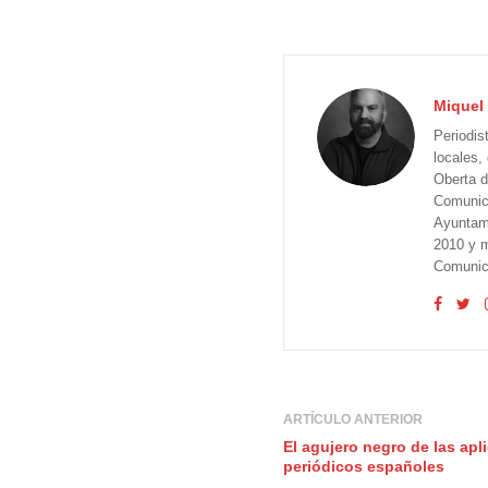
Miquel 
Periodis
locales,
Oberta d
Comunica
Ayuntam
2010 y m
Comunica
ARTÍCULO ANTERIOR
El agujero negro de las apl
periódicos españoles