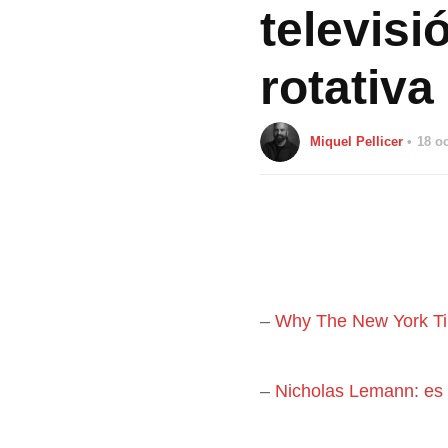
televisi
rotativ
Miquel Pellicer
18 o
–
Why The New York Tim
–
Nicholas Lemann: es