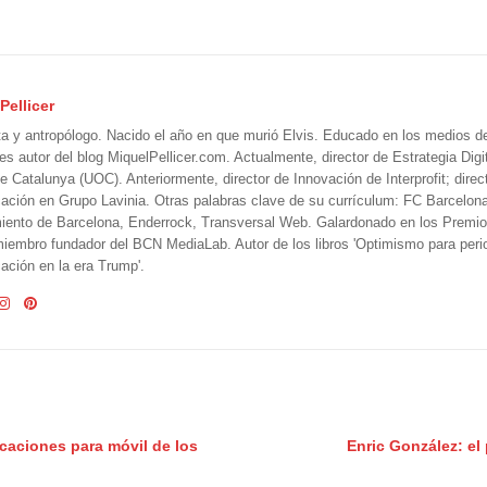
Pellicer
ta y antropólogo. Nacido el año en que murió Elvis. Educado en los medios 
 es autor del blog MiquelPellicer.com. Actualmente, director de Estrategia Digit
e Catalunya (UOC). Anteriormente, director de Innovación de Interprofit; direc
ción en Grupo Lavinia. Otras palabras clave de su currículum: FC Barcelon
iento de Barcelona, Enderrock, Transversal Web. Galardonado en los Premi
iembro fundador del BCN MediaLab. Autor de los libros 'Optimismo para perio
ción en la era Trump'.
icaciones para móvil de los
Enric González: el