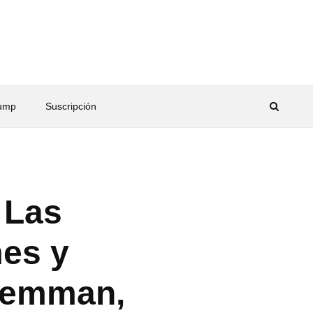
rump
Suscripción
 Las
mes y
 Lemman,