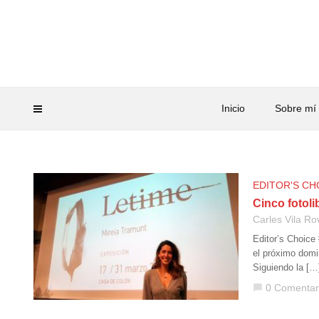
Inicio
Sobre mí
EDITOR'S CH
Cinco fotoli
Carles Vila Ro
Editor’s Choice 
el próximo domin
Siguiendo la […
0 Comentar
chat_bubble