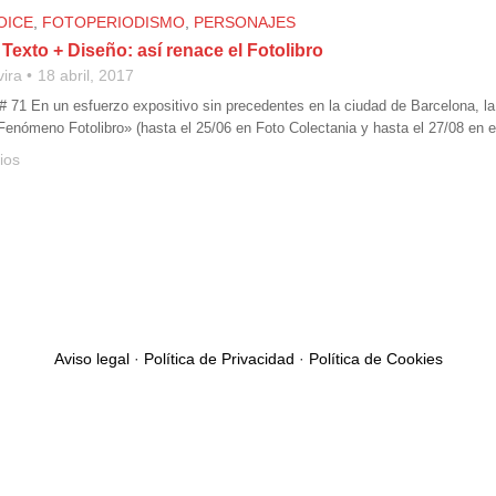
OICE
,
FOTOPERIODISMO
,
PERSONAJES
 Texto + Diseño: así renace el Fotolibro
vira
18 abril, 2017
 # 71 En un esfuerzo expositivo sin precedentes en la ciudad de Barcelona, l
Fenómeno Fotolibro» (hasta el 25/06 en Foto Colectania y hasta el 27/08 en e
ios
Aviso legal
·
Política de Privacidad
·
Política de Cookies