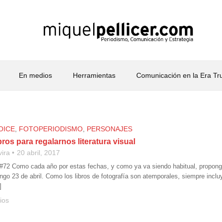
En medios
Herramientas
Comunicación en la Era T
OICE
,
FOTOPERIODISMO
,
PERSONAJES
bros para regalarnos literatura visual
vira
20 abril, 2017
#72 Como cada año por estas fechas, y como ya va siendo habitual, propongo va
go 23 de abril. Como los libros de fotografía son atemporales, siempre incluy
]
ios