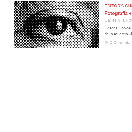
EDITOR'S CH
Fotografía +
Carles Vila Ro
Editor’s Choice
de la muestra »
0 Comentar
chat_bubble