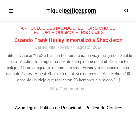
ARTÍCULOS DESTACADOS
,
EDITOR'S CHOICE
,
FOTOPERIODISMO
,
PERSONAJES
Cuando Frank Hurley inmortalizó a Shackleton
Carles Vila Rovira
4 agosto, 2014
Editor’s Choice #6 «Se buscan hombres para un viaje peligroso. Sueldo
bajo. Mucho frío. Largos meses de completa oscuridad. Constante
peligro. No se asegura el retorno con vida. Honor y reconocimiento en
caso de éxito» Ernest Shackleton – 4 Burlington st. Se celebran 100
años de un viaje que realizaron 28 hombres sin miedo […]
4 Comentarios
chat_bubble
Aviso legal
·
Política de Privacidad
·
Política de Cookies