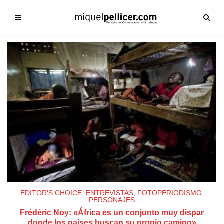
EDITOR'S CHOICE
,
ENTREVISTAS
,
FOTOPERIODISMO
,
PERSONAJES
Frédéric Noy: «África es un conjunto muy dispar
donde los países buscan su propio camino»