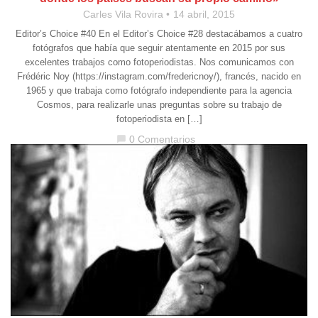
Carles Vila Rovira
14 abril, 2015
Editor’s Choice #40 En el Editor’s Choice #28 destacábamos a cuatro
fotógrafos que había que seguir atentamente en 2015 por sus
excelentes trabajos como fotoperiodistas. Nos comunicamos con
Frédéric Noy (https://instagram.com/fredericnoy/), francés, nacido en
1965 y que trabaja como fotógrafo independiente para la agencia
Cosmos, para realizarle unas preguntas sobre su trabajo de
fotoperiodista en […]
0 Comentarios
chat_bubble