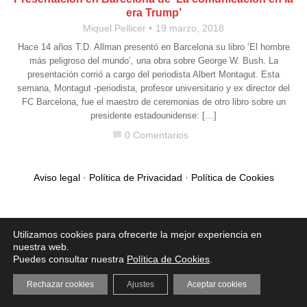
era Trump’
Miquel Pellicer
19 marzo, 2018
Hace 14 años T.D. Allman presentó en Barcelona su libro ‘El hombre
más peligroso del mundo’, una obra sobre George W. Bush. La
presentación corrió a cargo del periodista Albert Montagut. Esta
semana, Montagut -periodista, profesor universitario y ex director del
FC Barcelona, fue el maestro de ceremonias de otro libro sobre un
presidente estadounidense: […]
0 Comentarios
chat_bubble
Aviso legal
·
Política de Privacidad
·
Política de Cookies
Utilizamos cookies para ofrecerte la mejor experiencia en
nuestra web.
Puedes consultar nuestra
Política de Cookies
.
Rechazar cookies
Ajustes
Aceptar cookies