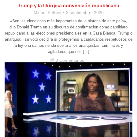
Trump y la litúrgica convención republicana
Miquel Pellicer
3 septiembre, 2020
«Son las elecciones más importantes de la historia de este país»,
dijo Donald Trump en su discurso de confirmacion como candidato
republicano a las elecciones presidenciales en la Casa Blanca. Trump o
anarquía: «su voto decidirá si protegemos a ciudadanos respetuosos de
la ley o si damos rienda suelta a los anarquistas, criminales y
agitadores que nos […]
0 Comentarios
chat_bubble