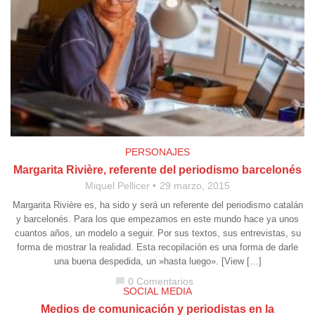
PERSONAJES
Margarita Rivière, referente del periodismo barcelonés
Miquel Pellicer
29 marzo, 2015
Margarita Rivière es, ha sido y será un referente del periodismo catalán
y barcelonés. Para los que empezamos en este mundo hace ya unos
cuantos años, un modelo a seguir. Por sus textos, sus entrevistas, su
forma de mostrar la realidad. Esta recopilación es una forma de darle
una buena despedida, un »hasta luego». [View […]
0 Comentarios
chat_bubble
SOCIAL MEDIA
Medios de comunicación y periodistas en la