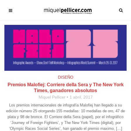
DISEÑO
Premios Malofiej: Corriere della Sera y The New York
Times, ganadores absolutos
Miquel Pellicer
1 abril, 2017
Los premios internacionales de infografía Malofiej han llegado a su
edición número 25 otorgando 155 medallas: 10 medallas de oro, 47 de
plata y 98 de bronce. El Corriere della Sera (papel), por el infográfico
‘Journey of Foreign Fighters’, y The New York Times (digital), por
‘Olympic Races Social Series’, han ganado el premio maximo, […]