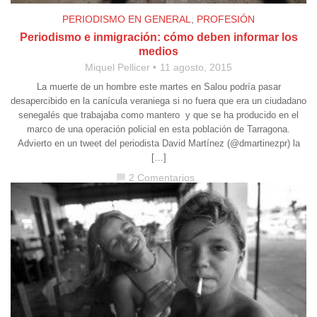
PERIODISMO EN GENERAL
,
PROFESIÓN
Periodismo e inmigración: cómo deben informar los
medios
Miquel Pellicer
11 agosto, 2015
La muerte de un hombre este martes en Salou podría pasar
desapercibido en la canícula veraniega si no fuera que era un ciudadano
senegalés que trabajaba como mantero y que se ha producido en el
marco de una operación policial en esta población de Tarragona.
Advierto en un tweet del periodista David Martínez (@dmartinezpr) la
[…]
2 Comentarios
chat_bubble