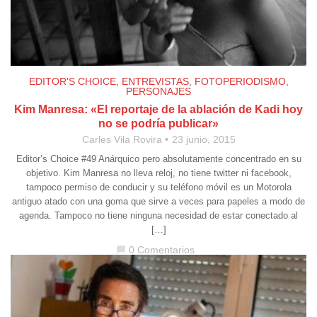
EDITOR'S CHOICE
,
ENTREVISTAS
,
FOTOPERIODISMO
,
PERSONAJES
Kim Manresa: «El reportaje de la ablación de Kadi hoy
no se podría publicar»
Carles Vila Rovira
23 junio, 2015
Editor’s Choice #49 Anárquico pero absolutamente concentrado en su
objetivo. Kim Manresa no lleva reloj, no tiene twitter ni facebook,
tampoco permiso de conducir y su teléfono móvil es un Motorola
antiguo atado con una goma que sirve a veces para papeles a modo de
agenda. Tampoco no tiene ninguna necesidad de estar conectado al
[…]
0 Comentarios
chat_bubble