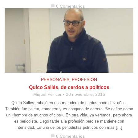
0 Comentarios
chat_bubble
PERSONAJES
,
PROFESIÓN
Quico Sallés, de cerdos a políticos
Miquel Pellicer
28 noviembre, 2016
Quico Sallés trabajó en una matadero de cerdos hace diez años.
También fue paleta, camarero y es abogado de carrera. Se define como
un «hombre de muchos oficios». En otra vida, ya veremos, pero ahora
es periodista. Llegó tarde a la profesión pero se mantiene con
intensidad. Es uno de los periodistas políticos con más […]
0 Comentarios
chat_bubble