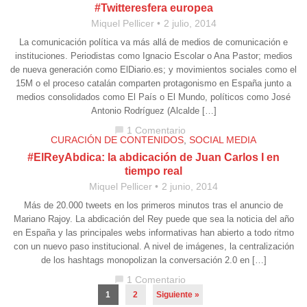
#Twitteresfera europea
Miquel Pellicer
2 julio, 2014
La comunicación política va más allá de medios de comunicación e
instituciones. Periodistas como Ignacio Escolar o Ana Pastor; medios
de nueva generación como ElDiario.es; y movimientos sociales como el
15M o el proceso catalán comparten protagonismo en España junto a
medios consolidados como El País o El Mundo, políticos como José
Antonio Rodríguez (Alcalde […]
1 Comentario
chat_bubble
CURACIÓN DE CONTENIDOS
,
SOCIAL MEDIA
#ElReyAbdica: la abdicación de Juan Carlos I en
tiempo real
Miquel Pellicer
2 junio, 2014
Más de 20.000 tweets en los primeros minutos tras el anuncio de
Mariano Rajoy. La abdicación del Rey puede que sea la noticia del año
en España y las principales webs informativas han abierto a todo ritmo
con un nuevo paso institucional. A nivel de imágenes, la centralización
de los hashtags monopolizan la conversación 2.0 en […]
1 Comentario
chat_bubble
1
2
Siguiente »