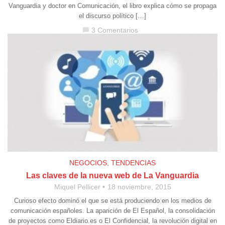
Vanguardia y doctor en Comunicación, el libro explica cómo se propaga
el discurso político […]
3 Comentarios
chat_bubble
NEGOCIOS
,
TENDENCIAS
Las claves de la nueva web de La Vanguardia
Miquel Pellicer
18 noviembre, 2015
Curioso efecto dominó el que se está produciendo en los medios de
comunicación españoles. La aparición de El Español, la consolidación
de proyectos como Eldiario.es o El Confidencial, la revolución digital en