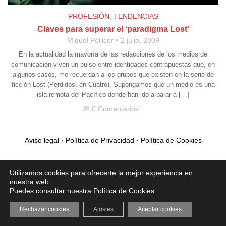
PROFESIÓN
,
TENDENCIAS
Claves para superar el ‘paradigma Lost’
Miquel Pellicer
2 julio, 2009
En la actualidad la mayoría de las redacciones de los medios de
comunicación viven un pulso entre identidades contrapuestas que, en
algunos casos, me recuerdan a los grupos que existen en la serie de
ficción Lost (Perdidos, en Cuatro). Supongamos que un medio es una
isla remota del Pacífico donde han ido a parar a […]
0 Comentarios
chat_bubble
Aviso legal
·
Política de Privacidad
·
Política de Cookies
Utilizamos cookies para ofrecerte la mejor experiencia en
nuestra web.
Puedes consultar nuestra
Política de Cookies
.
Rechazar cookies
Ajustes
Aceptar cookies