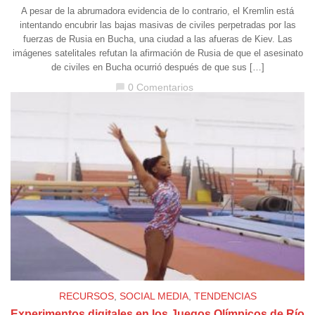
A pesar de la abrumadora evidencia de lo contrario, el Kremlin está
intentando encubrir las bajas masivas de civiles perpetradas por las
fuerzas de Rusia en Bucha, una ciudad a las afueras de Kiev. Las
imágenes satelitales refutan la afirmación de Rusia de que el asesinato
de civiles en Bucha ocurrió después de que sus […]
0 Comentarios
chat_bubble
RECURSOS
,
SOCIAL MEDIA
,
TENDENCIAS
Experimentos digitales en los Juegos Olímpicos de Río