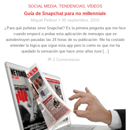
SOCIAL MEDIA
,
TENDENCIAS
,
VÍDEOS
Guía de Snapchat para no millennials
Miquel Pellicer
30 septiembre, 2015
¿Para qué puñetas sirve Snapchat? Es la primera pregunta que me hice
cuando empecé a probar esta aplicación de mensajes que se
autodestruyen pasadas las 24 horas de su publicación. Me ha costado
entender la lógica que sigue esta app pero lo cierto es que me ha
quedado la sensación que hace unos años tuve […]
2 Comentarios
chat_bubble