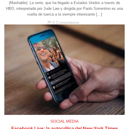
(Mashable). La serie, que ha llegado a Estados Unidos a través de
HBO, interpretada por Jude Law y dirigida por Paolo Sorrentino es una
vuelta de tuerca a la siempre interesante […]
0 Comentarios
chat_bubble
SOCIAL MEDIA
Facebook Live: la autocrítica del New York Times