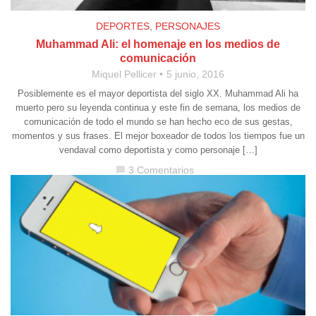
DEPORTES
,
PERSONAJES
Muhammad Ali: el homenaje en los medios de
comunicación
Miquel Pellicer
5 junio, 2016
Posiblemente es el mayor deportista del siglo XX. Muhammad Ali ha
muerto pero su leyenda continua y este fin de semana, los medios de
comunicación de todo el mundo se han hecho eco de sus gestas,
momentos y sus frases. El mejor boxeador de todos los tiempos fue un
vendaval como deportista y como personaje […]
3 Comentarios
chat_bubble