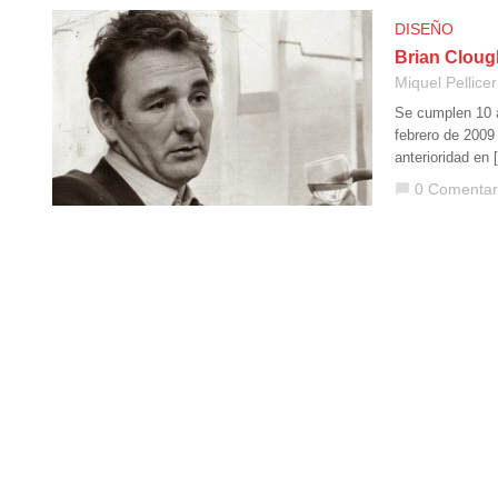
DISEÑO
Brian Cloug
Miquel Pellicer
Se cumplen 10 a
febrero de 2009
anterioridad en 
0 Comentar
chat_bubble