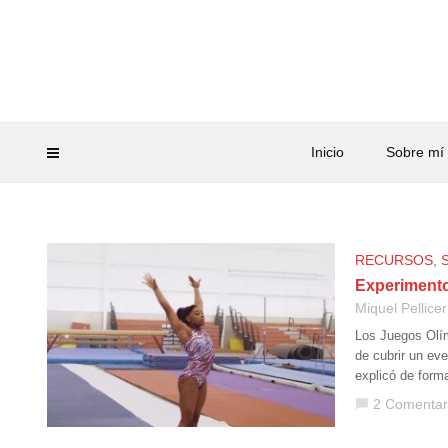
Inicio
Sobre mí
RECURSOS
,
Experimento
Miquel Pellicer
Los Juegos Olí
de cubrir un ev
explicó de form
2 Comentar
chat_bubble