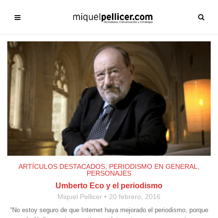
ARTÍCULOS DESTACADOS
,
PERIODISMO EN GENERAL
,
PERSONAJES
Umberto Eco y el periodismo
Miquel Pellicer
20 febrero, 2016
“No estoy seguro de que Internet haya mejorado el periodismo, porque