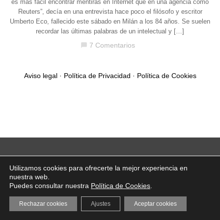
es más fácil encontrar mentiras en Internet que en una agencia como
Reuters”, decía en una entrevista hace poco el filósofo y escritor
Umberto Eco, fallecido este sábado en Milán a los 84 años. Se suelen
recordar las últimas palabras de un intelectual y […]
7 Comentarios
chat_bubble
Aviso legal
·
Política de Privacidad
·
Política de Cookies
Utilizamos cookies para ofrecerte la mejor experiencia en
nuestra web.
Puedes consultar nuestra
Política de Cookies
.
Rechazar cookies
Ajustes
Aceptar cookies