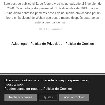
Este post se publicó el 11 de febrero y se ha actualizado el 5 de abril de
2020. Casi nadie podía preveer el 31 de diciembre de 2019 cuando
China alertó sobre los primeros casos de neumonía provocados por un
brote en la ciudad de Wuhan que cuatro meses después estaríamos
ante la peor pandemia […]
1 Comentario
chat_bubble
Aviso legal
·
Política de Privacidad
·
Política de Cookies
Utilizamos cookies para ofrecerte la mejor experiencia en
nuestra web.
Puedes consultar nuestra
Política de Cookies
.
Rechazar cookies
Ajustes
Aceptar cookies