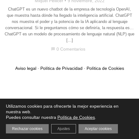
Miquel Pellicer
9 noviembre, 2022
ChatGPT es un nuevo chatbot de la empresa de tecnología OpenAI,
que muestra hasta dónde ha llegado la inteligencia artificial. ChatGPT
nos muestra el poder y la potencia de la IA aplicando al lenguaje
conversacional. Si le preguntamos cómo se definiría, la respuesta es…
ChatGPT es un modelo de procesamiento de lenguaje natural (NLP) que
[…]
0 Comentarios
chat_bubble
Aviso legal
·
Política de Privacidad
·
Política de Cookies
Utilizamos cookies para ofrecerte la mejor experiencia en
nuestra web.
Puedes consultar nuestra
Política de Cookies
.
Rechazar cookies
Ajustes
Aceptar cookies