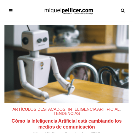
ARTÍCULOS DESTACADOS
,
INTELIGENCIA ARTIFICIAL
,
TENDENCIAS
Cómo la Inteligencia Artificial está cambiando los
medios de comunicación