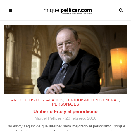
ARTÍCULOS DESTACADOS
,
PERIODISMO EN GENERAL
,
PERSONAJES
Umberto Eco y el periodismo
Miquel Pellicer
20 febrero, 2016
“No estoy seguro de que Internet haya mejorado el periodismo, porque