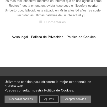
es más fácil encontrar mentiras en Internet que en una agencia como
Reuters”, decía en una entrevista hace poco el filósofo y escritor
Umberto Eco, fallecido este sábado en Milán a los 84 años. Se suelen
recordar las últimas palabras de un intelectual y […]
7 Comentarios
chat_bubble
Aviso legal
·
Política de Privacidad
·
Política de Cookies
Utilizamos cookies para ofrecerte la mejor experiencia en
nuestra web.
Puedes consultar nuestra
Política de Cookies
.
Rechazar cookies
Ajustes
Aceptar cookies