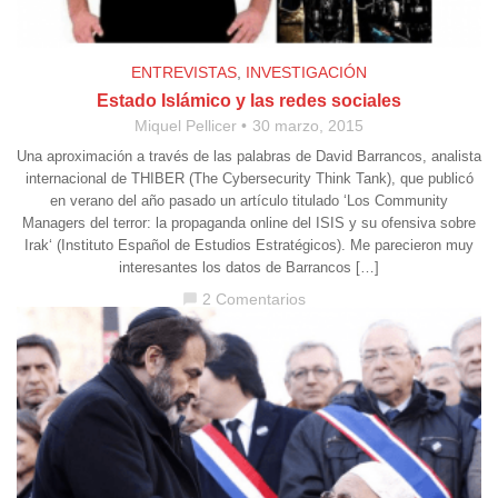
ENTREVISTAS
,
INVESTIGACIÓN
Estado Islámico y las redes sociales
Miquel Pellicer
30 marzo, 2015
Una aproximación a través de las palabras de David Barrancos, analista
internacional de THIBER (The Cybersecurity Think Tank), que publicó
en verano del año pasado un artículo titulado ‘Los Community
Managers del terror: la propaganda online del ISIS y su ofensiva sobre
Irak‘ (Instituto Español de Estudios Estratégicos). Me parecieron muy
interesantes los datos de Barrancos […]
2 Comentarios
chat_bubble