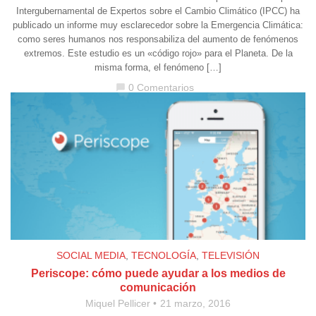
Intergubernamental de Expertos sobre el Cambio Climático (IPCC) ha
publicado un informe muy esclarecedor sobre la Emergencia Climática:
como seres humanos nos responsabiliza del aumento de fenómenos
extremos. Este estudio es un «código rojo» para el Planeta. De la
misma forma, el fenómeno […]
0 Comentarios
chat_bubble
SOCIAL MEDIA
,
TECNOLOGÍA
,
TELEVISIÓN
Periscope: cómo puede ayudar a los medios de
comunicación
Miquel Pellicer
21 marzo, 2016