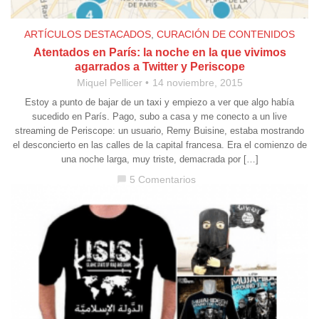
ARTÍCULOS DESTACADOS
,
CURACIÓN DE CONTENIDOS
Atentados en París: la noche en la que vivimos
agarrados a Twitter y Periscope
Miquel Pellicer
14 noviembre, 2015
Estoy a punto de bajar de un taxi y empiezo a ver que algo había
sucedido en París. Pago, subo a casa y me conecto a un live
streaming de Periscope: un usuario, Remy Buisine, estaba mostrando
el desconcierto en las calles de la capital francesa. Era el comienzo de
una noche larga, muy triste, demacrada por […]
5 Comentarios
chat_bubble