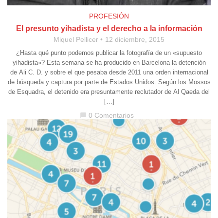
PROFESIÓN
El presunto yihadista y el derecho a la información
Miquel Pellicer
12 diciembre, 2015
¿Hasta qué punto podemos publicar la fotografía de un «supuesto
yihadista»? Esta semana se ha producido en Barcelona la detención
de Ali C. D. y sobre el que pesaba desde 2011 una orden internacional
de búsqueda y captura por parte de Estados Unidos. Según los Mossos
de Esquadra, el detenido era presuntamente reclutador de Al Qaeda del
[…]
0 Comentarios
chat_bubble