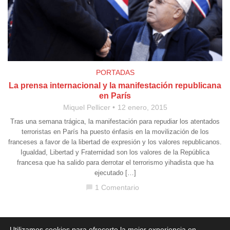
PORTADAS
La prensa internacional y la manifestación republicana
en París
Miquel Pellicer
12 enero, 2015
Tras una semana trágica, la manifestación para repudiar los atentados
terroristas en París ha puesto énfasis en la movilización de los
franceses a favor de la libertad de expresión y los valores republicanos.
Igualdad, Libertad y Fraternidad son los valores de la República
francesa que ha salido para derrotar el terrorismo yihadista que ha
ejecutado […]
1 Comentario
chat_bubble
Aviso legal
·
Política de Privacidad
·
Política de Cookies
Utilizamos cookies para ofrecerte la mejor experiencia en