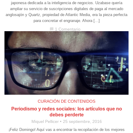
japonesa dedicada a la inteligencia de negocios. Uzabase quería
ampliar su servicio de suscripciones digitales de paga al mercado
anglosajón y Quartz, propiedad de Atlantic Media, era la pieza perfecta
para concretar el engranaje. Ahora […]
1 Comentario
chat_bubble
CURACIÓN DE CONTENIDOS
Periodismo y redes sociales: los artículos que no
debes perderte
Miquel Pellicer
25 septiembre, 2016
¡Feliz Domingo! Aquí vas a encontrar la recopilación de los mejores