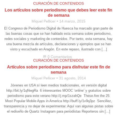
CURACIÓN DE CONTENIDOS
Los artículos sobre periodismo que debes leer este fin
de semana
Miquel Pellicer
14 marzo, 2015
El Congreso de Periodismo Digital de Huesca ha marcado gran parte de
las buenas cosas que se han hablado esta semana sobre periodismo,
redes sociales y marketing de contenidos. Por tanto, esta semana, hay
una buena mezcla de artículos, declaraciones y ejemplos que se han
visto y escuchado en Aragón. En este repaso, ilustrado con […]
0 Comentarios
chat_bubble
CURACIÓN DE CONTENIDOS
Artículos sobre periodismo para disfrutar este fin de
semana
Miquel Pellicer
31 agosto, 2014
Jóvenes en USA sí leen medios tradicionales, en versión digital
http://bit.ly/1qNwgRa 6 interesantes MOOC ‘online’ y gratuitos sobre
periodismo para este verano http://j.mp/1szahQe These Are the 25
Most Popular Mobile Apps in America http://buff.ly/1v9q3pz Sencillez,
transparencia y no dejar de experimentar. Aquí van algunas pistas sobre
el rediseño de Quartz Instagram para periodistas Reporteros sin […]