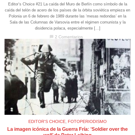
Editor’s Choice #21 La caída del Muro de Berlín como símbolo de la
caída del telón de acero de los países de la órbita soviética empieza en
Polonia un 6 de febrero de 1989 durante las ‘mesas redondas’ en la
Sala de las Columnas de Varsovia entre el régimen comunista y la
disidencia polaca, especialmente […]
2 Comentarios
chat_bubble
EDITOR'S CHOICE
,
FOTOPERIODISMO
La imagen icónica de la Guerra Fría: ‘Soldier over the