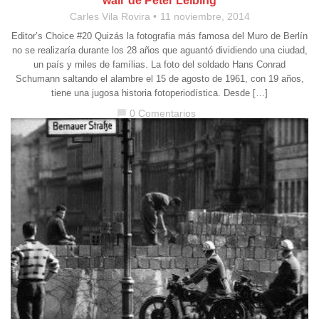
wall’ de Peter Leibing
Carles Vila Rovira
11 noviembre, 2014
Editor’s Choice #20 Quizás la fotografia más famosa del Muro de Berlín
no se realizaría durante los 28 años que aguantó dividiendo una ciudad,
un país y miles de famílias. La foto del soldado Hans Conrad
Schumann saltando el alambre el 15 de agosto de 1961, con 19 años,
tiene una jugosa historia fotoperiodística. Desde […]
0 Comentarios
chat_bubble