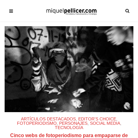
ARTÍCULOS DESTACADOS
,
EDITOR'S CHOICE
,
FOTOPERIODISMO
,
PERSONAJES
,
SOCIAL MEDIA
,
TECNOLOGÍA
Cinco webs de fotoperiodismo para empaparse de