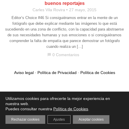
buenos reportajes
Carles Vila Rovira
27 mayo, 2015
Editor’s Choice #46 Si consiguiéramos entrar en la mente de un
fotógrafo que debe explicar mediante las imágenes lo que está
sucediendo en una zona de conflicto, con la capacidad para abstraerse
de sus necesidades humanas y sus emociones o si consiguiéramos
comprender la falta de empatía que parece demostrar un fotógrafo
cuando realiza un […]
0 Comentarios
chat_bubble
Aviso legal
·
Política de Privacidad
·
Política de Cookies
Utilizamos cookies para ofrecerte la mejor experiencia en
nuestra web.
Puedes consultar nuestra
Política de Cookies
.
Rechazar cookies
Ajustes
Aceptar cookies