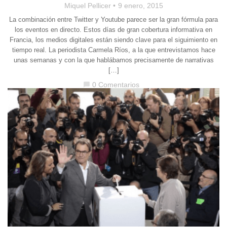
Miquel Pellicer
9 enero, 2015
La combinación entre Twitter y Youtube parece ser la gran fórmula para
los eventos en directo. Estos días de gran cobertura informativa en
Francia, los medios digitales están siendo clave para el siguimiento en
tiempo real. La periodista Carmela Ríos, a la que entrevistamos hace
unas semanas y con la que hablábamos precisamente de narrativas
[…]
0 Comentarios
chat_bubble