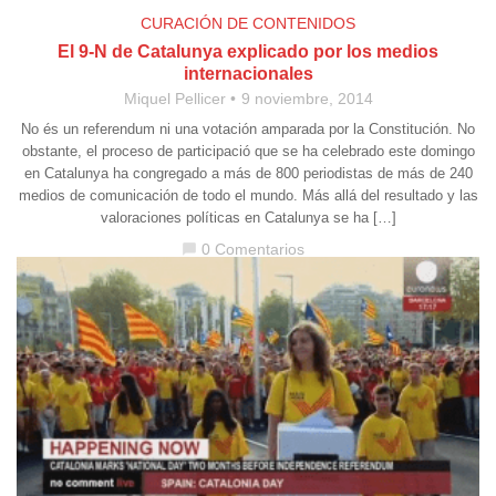
CURACIÓN DE CONTENIDOS
El 9-N de Catalunya explicado por los medios
internacionales
Miquel Pellicer
9 noviembre, 2014
No és un referendum ni una votación amparada por la Constitución. No
obstante, el proceso de participació que se ha celebrado este domingo
en Catalunya ha congregado a más de 800 periodistas de más de 240
medios de comunicación de todo el mundo. Más allá del resultado y las
valoraciones políticas en Catalunya se ha […]
0 Comentarios
chat_bubble