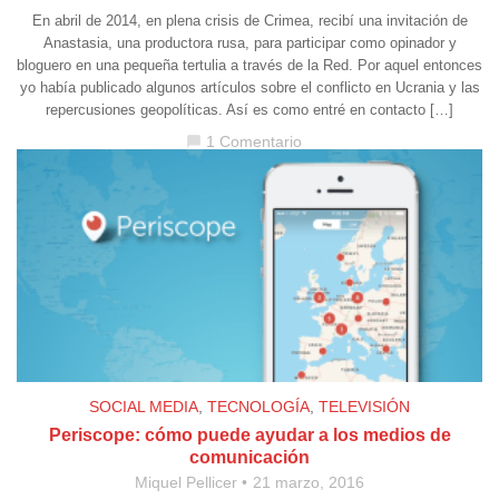
En abril de 2014, en plena crisis de Crimea, recibí una invitación de
Anastasia, una productora rusa, para participar como opinador y
bloguero en una pequeña tertulia a través de la Red. Por aquel entonces
yo había publicado algunos artículos sobre el conflicto en Ucrania y las
repercusiones geopolíticas. Así es como entré en contacto […]
1 Comentario
chat_bubble
SOCIAL MEDIA
,
TECNOLOGÍA
,
TELEVISIÓN
Periscope: cómo puede ayudar a los medios de
comunicación
Miquel Pellicer
21 marzo, 2016