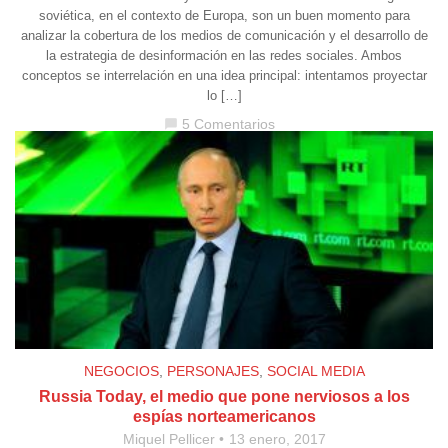
soviética, en el contexto de Europa, son un buen momento para
analizar la cobertura de los medios de comunicación y el desarrollo de
la estrategia de desinformación en las redes sociales. Ambos
conceptos se interrelación en una idea principal: intentamos proyectar
lo […]
5 Comentarios
chat_bubble
NEGOCIOS
,
PERSONAJES
,
SOCIAL MEDIA
Russia Today, el medio que pone nerviosos a los
espías norteamericanos
Miquel Pellicer
13 enero, 2017