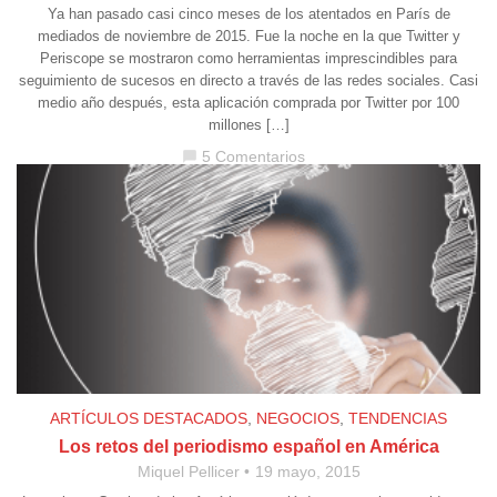
Ya han pasado casi cinco meses de los atentados en París de
mediados de noviembre de 2015. Fue la noche en la que Twitter y
Periscope se mostraron como herramientas imprescindibles para
seguimiento de sucesos en directo a través de las redes sociales. Casi
medio año después, esta aplicación comprada por Twitter por 100
millones […]
5 Comentarios
chat_bubble
ARTÍCULOS DESTACADOS
,
NEGOCIOS
,
TENDENCIAS
Los retos del periodismo español en América
Miquel Pellicer
19 mayo, 2015