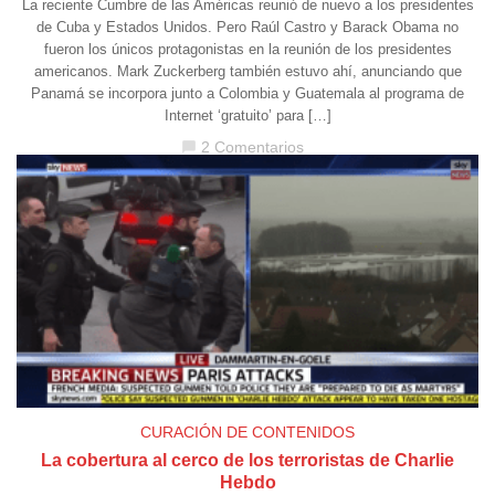
La reciente Cumbre de las Américas reunió de nuevo a los presidentes
de Cuba y Estados Unidos. Pero Raúl Castro y Barack Obama no
fueron los únicos protagonistas en la reunión de los presidentes
americanos. Mark Zuckerberg también estuvo ahí, anunciando que
Panamá se incorpora junto a Colombia y Guatemala al programa de
Internet ‘gratuito’ para […]
2 Comentarios
chat_bubble
CURACIÓN DE CONTENIDOS
La cobertura al cerco de los terroristas de Charlie
Hebdo