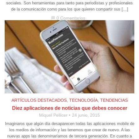
sociales. Son herramientas para tanto para periodistas y profesionales
de la comunicación como para los que quieren compartir sus […]
0 Comentarios
chat_bubble
ARTÍCULOS DESTACADOS
,
TECNOLOGÍA
,
TENDENCIAS
Diez aplicaciones de noticias que debes conocer
Miquel Pellicer
24 junio, 2015
Imaginaros que algún día desaparecen todas las aplicaciones mobile de
los medios de información y las tenemos que crear de nuevo. A las
nuevas apps las denominaríamos de tercera generación. En cuanto a