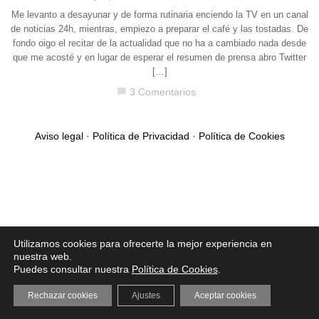
Me levanto a desayunar y de forma rutinaria enciendo la TV en un canal
de noticias 24h, mientras, empiezo a preparar el café y las tostadas. De
fondo oigo el recitar de la actualidad que no ha a cambiado nada desde
que me acosté y en lugar de esperar el resumen de prensa abro Twitter
[…]
3 Comentarios
chat_bubble
Aviso legal
·
Política de Privacidad
·
Política de Cookies
Utilizamos cookies para ofrecerte la mejor experiencia en
nuestra web.
Puedes consultar nuestra
Política de Cookies
.
Rechazar cookies
Ajustes
Aceptar cookies