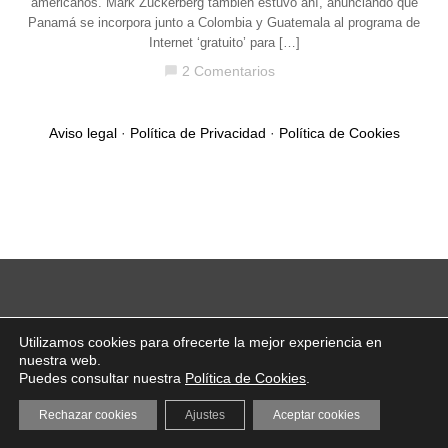
americanos. Mark Zuckerberg también estuvo ahí, anunciando que
Panamá se incorpora junto a Colombia y Guatemala al programa de
Internet ‘gratuito’ para […]
2 Comentarios
chat_bubble
Aviso legal
·
Política de Privacidad
·
Política de Cookies
Utilizamos cookies para ofrecerte la mejor experiencia en
nuestra web.
Puedes consultar nuestra
Política de Cookies
.
Rechazar cookies
Ajustes
Aceptar cookies